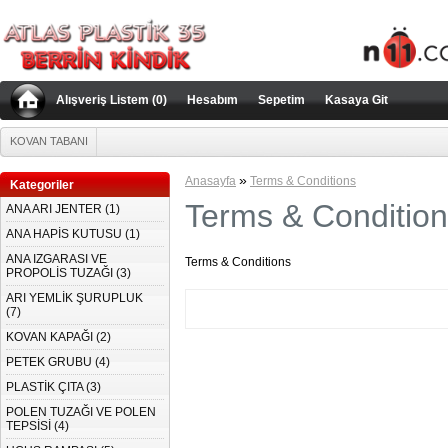
orno
porn-classic.net
türkçe porno
türbanlı porno
Alışveriş Listem (0)
Hesabım
Sepetim
Kasaya Git
KOVAN TABANI
»
Anasayfa
Terms & Conditions
Kategoriler
Terms & Conditio
ANA ARI JENTER (1)
ANA HAPİS KUTUSU (1)
ANA IZGARASI VE
Terms & Conditions
PROPOLİS TUZAĞI (3)
ARI YEMLİK ŞURUPLUK
(7)
KOVAN KAPAĞI (2)
PETEK GRUBU (4)
PLASTİK ÇITA (3)
POLEN TUZAĞI VE POLEN
TEPSİSİ (4)