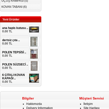
UÇUŞ RAMPASI (5)
KOVAN TABANI (6)
Yeni Ürünler
ana hapis kutusu ..
0.00 TL
dertsiz çıta ..
0.00 TL
POLEN TEPSİSİ ..
0.00 TL
POLEN SÜZGECİ ..
0.00 TL
6 ÇITALI KOVAN
KAPAĞI ..
0.00 TL
Bilgiler
Müşteri Servisi
Hakkımızda
İletişim
Delivery Information
Site Haritası