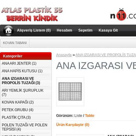
no
porn-classic.net
türkçe porno
türbanlı porno
Alışveriş Listem (0)
Hesabım
Sepetim
Kasaya Git
KOVAN TABANI
»
Anasayfa
ANA IZGARASI VE PROPOLİS TUZA
Kategoriler
ANA IZGARASI V
ANA ARI JENTER (1)
ANA HAPİS KUTUSU (1)
ANA IZGARASI VE
PROPOLİS TUZAĞI (3)
ARI YEMLİK ŞURUPLUK
(7)
KOVAN KAPAĞI (2)
PETEK GRUBU (4)
Görünüm:
Liste
/
Tablo
PLASTİK ÇITA (3)
Ürün Karşılaştır (0)
POLEN TUZAĞI VE POLEN
TEPSİSİ (4)