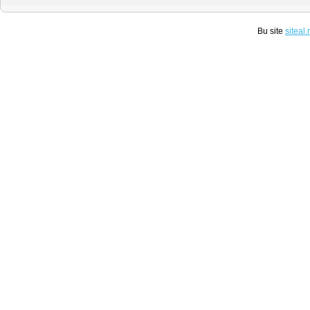
Bu site
siteal.