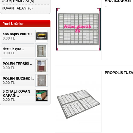
ANA IZGARASI
UÇUŞ RAMPASI (5)
..
KOVAN TABANI (6)
Yeni Ürünler
ana hapis kutusu ..
0.00 TL
dertsiz çıta ..
0.00 TL
POLEN TEPSİSİ ..
0.00 TL
PROPOLİS TUZA
..
POLEN SÜZGECİ ..
0.00 TL
6 ÇITALI KOVAN
KAPAĞI ..
0.00 TL