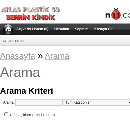
rno
porn-classic.net
türkçe porno
türbanlı porno
Alışveriş Listem (0)
Hesabım
Sepetim
Kasaya Git
KOVAN TABANI
»
Anasayfa
Arama
Arama
Arama Kriteri
Arama:
Ürün açıklamalarında da ara.