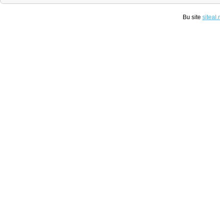
Bu site
siteal.